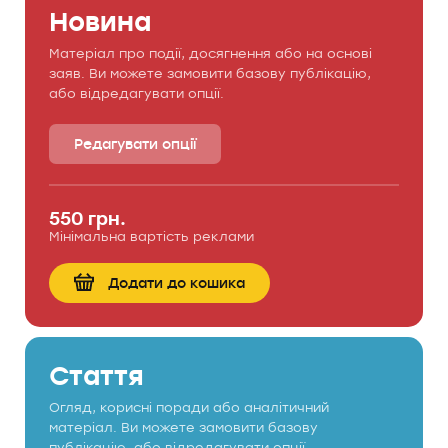
Новина
Матеріал про події, досягнення або на основі
заяв. Ви можете замовити базову публікацію,
або відредагувати опції.
Редагувати опції
550 грн.
Мінімальна вартість реклами
Додати до кошика
Стаття
Огляд, корисні поради або аналітичний
матеріал. Ви можете замовити базову
публікацію, або відредагувати опції.