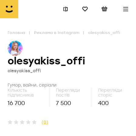
Головна
Реклама в Instagram
olesyakiss_offi
olesyakiss_offi
olesyakiss_offi
Гумор, вайни, серіали
Кількість
Перегляди
Перегляди
підписників
постів
сторіс
16 700
7 500
400
(0)