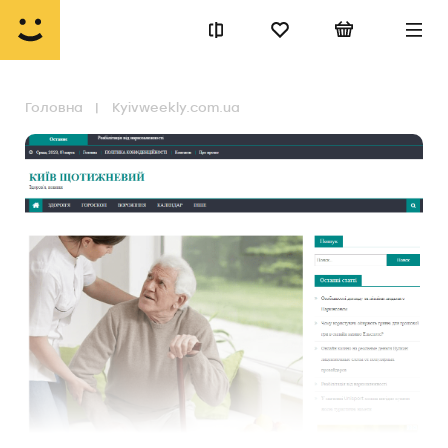
Головна
Kyivweekly.com.ua