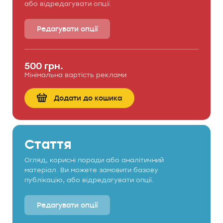
або відредагувати опції.
Редагувати опції
500 грн.
Мінімальна вартість реклами
Додати до кошика
Стаття
Огляд, корисні поради або аналітичний
матеріал. Ви можете замовити базову
публікацію, або відредагувати опції.
Редагувати опції