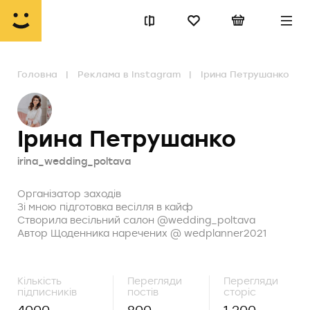
Головна
Реклама в Instagram
Ірина Петрушанко
Ірина Петрушанко
irina_wedding_poltava
Організатор заходів
Зі мною підготовка весілля в кайф
Створила весільний салон @wedding_poltava
Автор Щоденника наречених @ wedplanner2021
Кількість
Перегляди
Перегляди
підписників
постів
сторіс