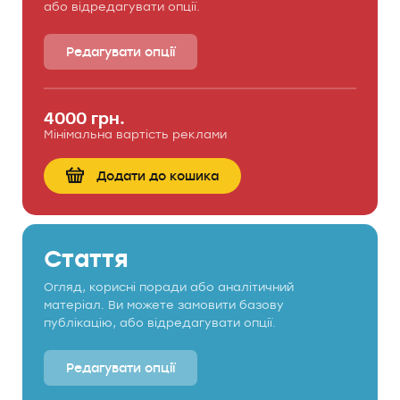
або відредагувати опції.
Редагувати опції
4000 грн.
Мінімальна вартість реклами
Додати до кошика
Стаття
Огляд, корисні поради або аналітичний
матеріал. Ви можете замовити базову
публікацію, або відредагувати опції.
Редагувати опції